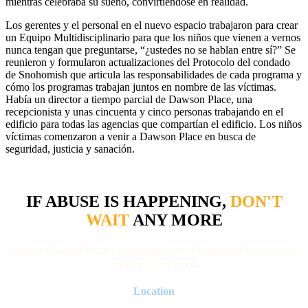
mientras celebraba su sueño, convirtiéndose en realidad.
Los gerentes y el personal en el nuevo espacio trabajaron para crear
un Equipo Multidisciplinario para que los niños que vienen a vernos
nunca tengan que preguntarse, “¿ustedes no se hablan entre sí?” Se
reunieron y formularon actualizaciones del Protocolo del condado
de Snohomish que articula las responsabilidades de cada programa y
cómo los programas trabajan juntos en nombre de las víctimas.
Había un director a tiempo parcial de Dawson Place, una
recepcionista y unas cincuenta y cinco personas trabajando en el
edificio para todas las agencias que compartían el edificio. Los niños
víctimas comenzaron a venir a Dawson Place en busca de
seguridad, justicia y sanación.
IF ABUSE IS HAPPENING,
DON'T
WAIT
ANY MORE
hope and receive the
Contact Dawson Place to transform hurt to
services you need.
Location